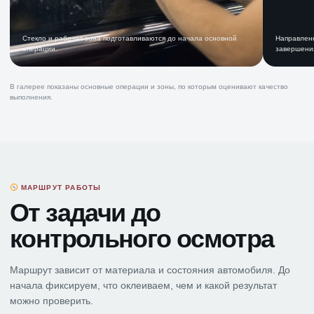
Стекло и рабочая зона подготавливаются до начала основной
Направленн
операции.
завершени
В галерее показаны основные операции и зоны, по которым оценивают качество
выполнения.
МАРШРУТ РАБОТЫ
От задачи до
контрольного осмотра
Маршрут зависит от материала и состояния автомобиля. До
начала фиксируем, что оклеиваем, чем и какой результат
можно проверить.